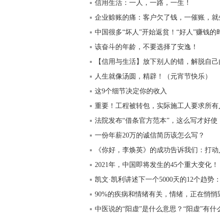
信用生活：一人，一路，一生！
企业赊账的痛：客户欠了钱，一催账，就
中国很多“坏人”开始返贫！“好人”赚钱的
该奋斗的年龄，不要选择了安逸！
【信用与生活】放下别人的错，解脱自己
人生就像汤圆，精辟！（元宵节快乐）
这9个细节决定你的收入
重要！工程被转包，实际施工人要求所有
法院发布“借条官方范本”，这么写才好使
一份年薪20万的诚信简历该怎么写？
《你好，李焕英》的成功告诉我们：打动
2021年，中国即将发生的45个重大变化！
凯文·凯利讲述下一个5000天的12个趋
90%的疾病和情绪有关，情绪，正在悄悄毁灭
中医说的“阳虚”是什么意思？“阳虚”有什