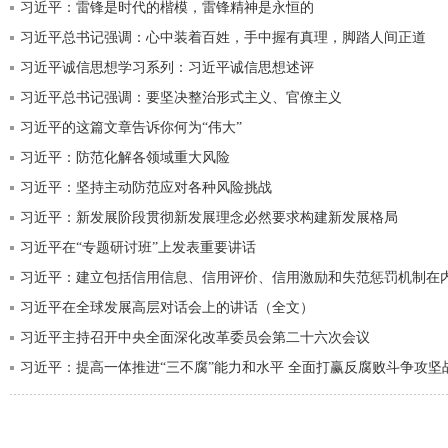
习近平：雷锋是时代的楷模，雷锋精神是永恒的
习近平总书记强调：心中装着百姓，手中握有真理，脚踏人间正道
习近平诚信思想学习系列：习近平诚信思想述评
习近平总书记强调：要坚决整治形式主义、官僚主义
习近平的这篇文章告诉你何为“伟大”
习近平：防范化解各领域重大风险
习近平：坚持主动防范应对各种风险挑战
习近平：新发展阶段贯彻新发展理念必然要求构建新发展格局
习近平在“专题研讨班”上发表重要讲话
习近平：建立包括信用信息、信用评价、信用激励和失范惩罚机制在
习近平在全球发展高层对话会上的讲话（全文）
习近平主持召开中央全面深化改革委员会第二十六次会议
习近平：提高一体推进“三不腐”能力和水平 全面打赢反腐败斗争攻坚