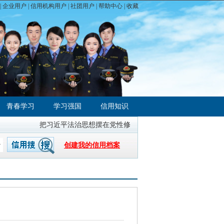
|
企业用户
|
信用机构用户
|
社团用户
|
帮助中心
| 收藏
青春学习
学习强国
信用知识
把习近平法治思想摆在党性修养的首位
全国统一大市场建
创建我的信用档案