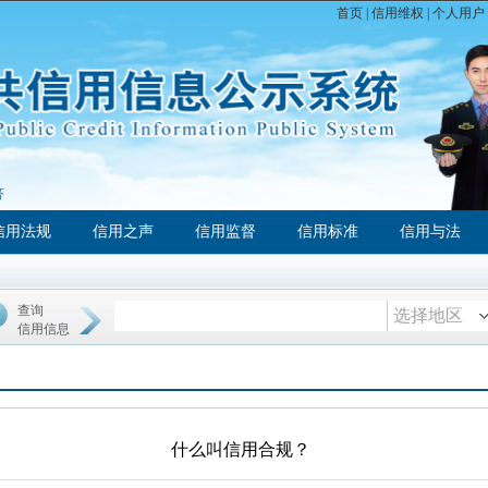
首页
|
信用维权
|
个人用户
济
信用法规
信用之声
信用监督
信用标准
信用与法
查询
选择地区
信用信息
什么叫信用合规？