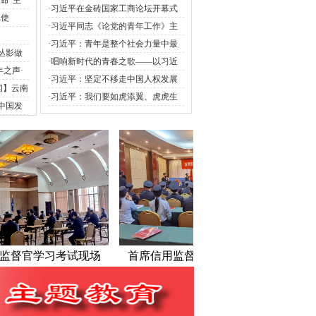
命”主
作、讲诚信、讲法治
·
习近平在金砖国家工商论坛开幕式
记使
上提到“技能培训合作”
·
习近平同志《论党的青年工作》主
重要讲
要篇目介绍
·
习近平：青年是整个社会力量中最
丛影做
积极、最有生气的力量
·
唱响新时代的青春之歌——以习近
年之声·
平同志为核心的党中央关心青年和青
·
习近平：坚定不移走中国人权发展
闻】云南
年工作纪实
道路
·
习近平：我们要如虎添翼、虎虎生
（视频）
中国发
威，让希望的阳光照亮人类！
）
习考试现场
首席信用监督官宣誓仪式现场
首席信用监
（二）