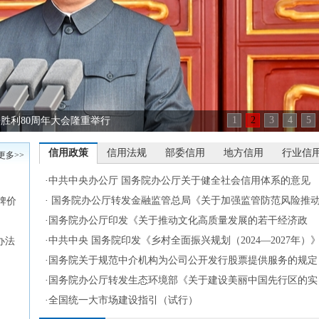
1
2
3
4
5
胜利80周年大会隆重举行
信用政策
信用法规
部委信用
地方信用
行业信
更多>>
·
中共中央办公厅 国务院办公厅关于健全社会信用体系的意见
·
国务院办公厅转发金融监管总局《关于加强监管防范风险推
牌价
信托业高质量发展的若干意见》的通知
·
国务院办公厅印发《关于推动文化高质量发展的若干经济政
策》的通知
·
中共中央 国务院印发《乡村全面振兴规划（2024—2027年）
办法
·
国务院关于规范中介机构为公司公开发行股票提供服务的规定
·
国务院办公厅转发生态环境部《关于建设美丽中国先行区的实
施意见》的通知
·
全国统一大市场建设指引（试行）