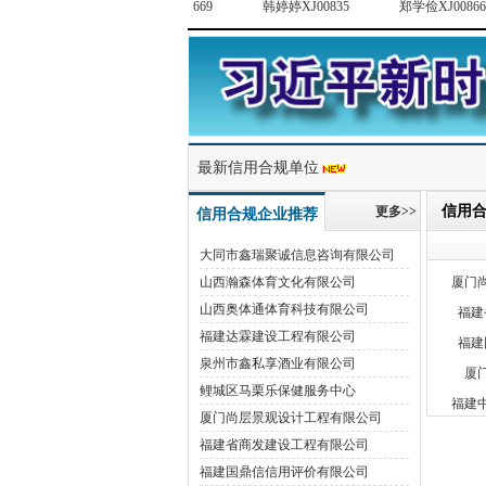
深圳中
6
黄子豪XJ00669
韩婷婷XJ00835
郑学俭XJ00866
侯俊
大同市
山
山西
福
泉
最新信用合规单位
鲤
信用
更多>>
厦门
信用合规企业推荐
福建
大同市鑫瑞聚诚信息咨询有限公司
福建
山西瀚森体育文化有限公司
厦
山西奥体通体育科技有限公司
福建
福建达霖建设工程有限公司
泉州市鑫私享酒业有限公司
厦门
鲤城区马栗乐保健服务中心
厦门
厦门尚层景观设计工程有限公司
武
福建省商发建设工程有限公司
深圳中
福建国鼎信信用评价有限公司