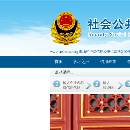
www.creditsoso.org 市场经济是信用经济也是法治经
首页
学习之声
信用政策
滚动消息：
输入企业名称
输入
1
2
3
或信用代码
验证码