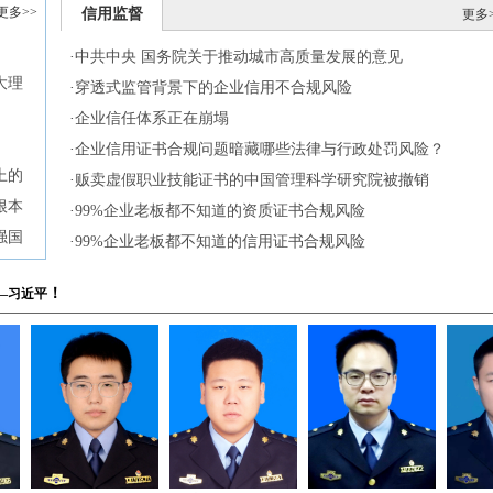
更多>>
信用监督
更多
·
中共中央 国务院关于推动城市高质量发展的意见
鑫瑞聚诚信息咨询有限公司
中国信用会员单位
CN202212303339232
大理
·
穿透式监管背景下的企业信用不合规风险
西瀚森体育文化有限公司
非立信单位
CN20222847313305
·
企业信任体系正在崩塌
奥体通体育科技有限公司
非立信单位
CN20226176874943
·
企业信用证书合规问题暗藏哪些法律与行政处罚风险？
建达霖建设工程有限公司
AAA级立信单位
CN20210919001667
上的
·
贩卖虚假职业技能证书的中国管理科学研究院被撤销
州市鑫私享酒业有限公司
AAA级立信单位
CN20210919001366
根本
·
99%企业老板都不知道的资质证书合规风险
城区马栗乐保健服务中心
AAA级立信单位
CN20214640921016
强国
·
99%企业老板都不知道的信用证书合规风险
尚层景观设计工程有限公司
AAA级立信单位
CN20218011197224
省商发建设工程有限公司
AAA级立信单位
CN20213610251131
！
—习近平
国鼎信信用评价有限公司
AAA级立信单位
CN20215390324488
门伍肆建设工程有限公司
AAA级立信单位
CN20213114826454
中州万辰建设发展有限公司
AAA级立信单位
CN20211736352956
伍人阳光信息技术有限公司
AAA级立信单位
CN20211263733148
山野植生生物科技有限公司
AAA级立信单位
CN20201019634643
夷山市德隆茶叶炭焙坊
AAA级立信单位
CN20208547261598