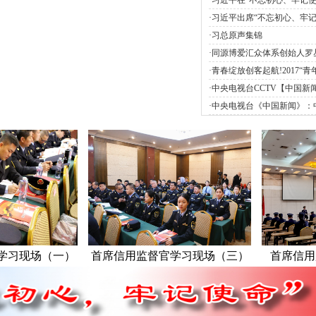
·
习近平在“不忘初心、牢记使
题教育工作会议上的讲话
·
习近平出席“不忘初心、牢
命”主题教育工作会议并发表
·
习总原声集锦
话
·
同源博爱汇众体系创始人罗
客中国商务新闻网
·
青春绽放创客起航!2017“青
青春创客”
·
中央电视台CCTV【中国新
公共信用信息公示系统启用
·
中央电视台《中国新闻》：
布九种国家信用标准（视频
（一）
首席信用监督官学习现场（三）
首席信用监督官学