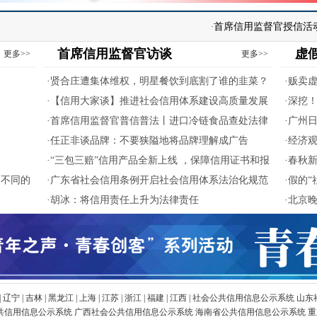
首席信用监督官授信活动现场
·
·
首席信用监督官访谈
虚
更多>>
更多>>
·
贤合庄遭集体维权，明星餐饮到底割了谁的韭菜？
·
贩卖
·
【信用大家谈】推进社会信用体系建设高质量发展
销
·
深挖！
·
首席信用监督官普信普法丨进口冷链食品查处法律
·
广州日
依据
·
任正非谈品牌：不要狭隘地将品牌理解成广告
·
经济观
·
“三包三赔”信用产品全新上线 ，保障信用证书和报
·
春秋新
众不同的
告安全性与可靠性
·
广东省社会信用条例开启社会信用体系法治化规范
用公司
·
假的“
化发展新阶段
·
胡冰：将信用责任上升为法律责任
·
北京晚
值，还
|
辽宁 |
吉林 |
黑龙江 |
上海 |
江苏 |
浙江 |
福建 |
江西 | 社会公共信用信息公示系统
山东
共信用信息公示系统
广西社会公共信用信息公示系统
海南省公共信用信息公示系统
重