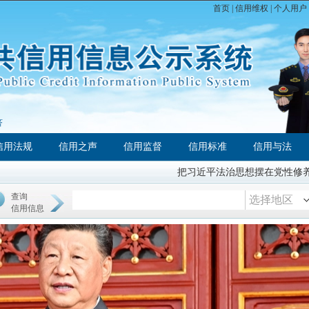
首页
|
信用维权
|
个人用户
济
信用法规
信用之声
信用监督
信用标准
信用与法
把习近平法治思想摆在党性修养的首
查询
选择地区
信用信息