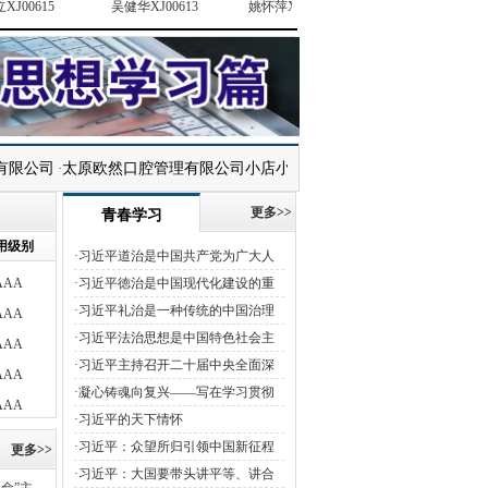
AAA
吴健华XJ00613
姚怀萍XJ00686
刘汶奇XJ00996
黄铭漩X
AAA
AAA
司
太原欧然口腔管理有限公司小店小马花园口腔门诊部
山西壹企创业科
·
·
AAA
更多>>
AAA
青春学习
AAA
用级别
·
习近平道治是中国共产党为广大人
AAA
民群众服务的核心思想和基础
·
习近平徳治是中国现代化建设的重
AAA
要理念之一
·
习近平礼治是一种传统的中国治理
AAA
理念
·
习近平法治思想是中国特色社会主
义法治理论的重要组成部分
·
习近平主持召开二十届中央全面深
AAA
化改革委员会 第一次会议强调
·
凝心铸魂向复兴——写在学习贯彻
AAA
&#8194;守正创新真抓实干
习近平新时代中国特色社会主义思想
·
习近平的天下情怀
AAA
主题教育启动之际
·
习近平：众望所归引领中国新征程
更多>>
AAA
·
习近平：大国要带头讲平等、讲合