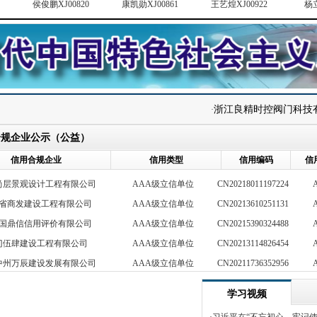
鑫润新村建设集团有限公司
AAA级立信单位
CN20208487470871
鹏XJ00820
康凯勋XJ00861
王艺煌XJ00922
杨立XJ00615
鑫瑞聚诚信息咨询有限公司
中国信用会员单位
CN202212303339232
西瀚森体育文化有限公司
非立信单位
CN20222847313305
奥体通体育科技有限公司
非立信单位
CN20226176874943
建达霖建设工程有限公司
AAA级立信单位
CN20210919001667
州市鑫私享酒业有限公司
AAA级立信单位
CN20210919001366
浙江良精时控阀门科技有限公
·
城区马栗乐保健服务中心
AAA级立信单位
CN20214640921016
合规企业公示（公益）
尚层景观设计工程有限公司
AAA级立信单位
CN20218011197224
省商发建设工程有限公司
AAA级立信单位
CN20213610251131
信用合规企业
信用类型
信用编码
信
国鼎信信用评价有限公司
AAA级立信单位
CN20215390324488
门伍肆建设工程有限公司
AAA级立信单位
CN20213114826454
中州万辰建设发展有限公司
AAA级立信单位
CN20211736352956
伍人阳光信息技术有限公司
AAA级立信单位
CN20211263733148
山野植生生物科技有限公司
AAA级立信单位
CN20201019634643
夷山市德隆茶叶炭焙坊
AAA级立信单位
CN20208547261598
学习视频
鑫润新村建设集团有限公司
AAA级立信单位
CN20208487470871