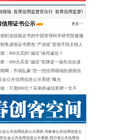
首席信用监督官出行
首席信用监督官学习现场（二）
首席信用监督官学
·
·
假信用证书公示
更多>>
虚假职业技能证书的中国管理科学研究院被撤
制售虚假证书黑色“产业链”造假手段太惊人
报：800元买的“诚信”谈何诚信？
察：800元买卖“诚信”奖牌是一场失信合谋
闻网：市场乱象“挖一挖信用领域的虚假信
”
社会公共信用信息公示系统”曝光
报：只需800元？买来的诚信奖牌一文不
要承担虚假宣传的风险
社会公共信用信息公示系统
河南省公共信用信息公
庆社会公共信用信息公示系统
四川省公共信用信