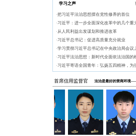
事”2025年度第一批重点事项清单》的通知
学习之声
·
把习近平法治思想摆在党性修养的首位
大同市
·
习近平：进一步全面深化改革中的几个重
山
论和实践问题
·
从人民利益出发谋划和推进改革
山西
·
习近平总书记：促进高质量充分就业
福
·
学习贯彻习近平总书记在中央政治局会议
泉
重要讲话精神
·
习近平法治思想：新时代全面依法治国的
鲤
遵循
·
习近平寄语全国青年：弘扬五四精神，为
厦门
建设、民族复兴贡献青春力量
福建
首席信用监督官
法治是最好的营商环境—
福建
厦
福建
厦门
厦门
武