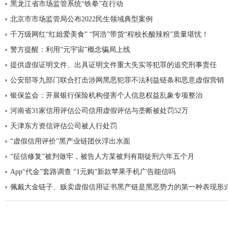
黑龙江省市场监管系统“铁拳”在行动
北京市市场监管局公布2022民生领域典型案例
千万级网红“红姐爱美食” “阿浩”带货“程校长酸辣粉”质量堪忧！
警方提醒：利用“元宇宙”概念骗局上线
提供虚假证明文件、出具证明文件重大失实等犯罪的追究刑事责任
公安部等九部门联合打击涉网黑恶犯罪不法利益链条和恶意虚假营销
银保监会：开展银行保险机构侵害个人信息权益乱象专项整治
河南省31家信用评估公司信用虚假评估与垄断被处罚52万
天津东方资信评估公司被人行处罚
“虚假信用评价”黑产业链团伙浮出水面
“征信修复”被判做牢，被告人方某被判有期徒刑六年五个月
App“代金”套路调查 “1元购”新款苹果手机广告能信吗