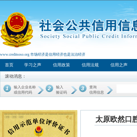
www.creditsoso.org 市场经济是信用经济也是法治经济
首页
学习之声
信用政策
信用法规
信用之声
滚动消息：
输入企业名称
输入
查询
1
2
3
或信用代码
验证码
信用信息
太原欧然口