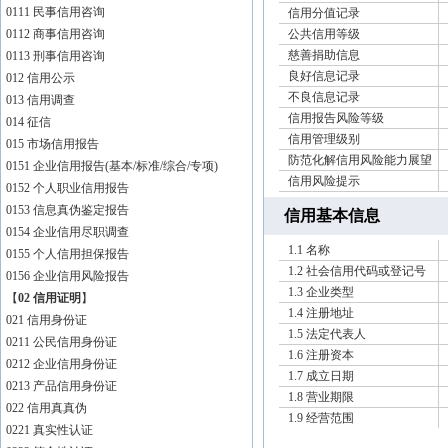
年，是一家以口腔
0111 民事信用咨询
信用分值记录
齐全的综合性医疗
0112 商事信用咨询
公共信用等级
慈善捐助信息
0113 刑事信用咨询
务公司三大版块。
良好信息记录
012 信用公示
定制专家团队打造
不良信息记录
013 信用调查
信用报告风险等级
014 征信
念，以匠CC爱竭
信用管理级别
015 市场信用报告
防范化解信用风险能力展望
0151 企业信用报告(基本/标准/综合/专项)
信用风险提示
0152 个人职业信用报告
0153 信息真伪鉴定报告
信用基本信息
0154 企业信用尽职调查
1.1 名称
0155 个人信用担保报告
1.2 社会信用代码或登记号
0156 企业信用风险报告
1.3 企业类型
【
02 信用证明
】
1.4 注册地址
021 信用身份证
1.5 法定代表人
0211 公民信用身份证
1.6 注册资本
0212 企业信用身份证
1.7 成立日期
0213 产品信用身份证
1.8 营业期限
022 信用真真伪
1.9 经营范围
0221 真实性认证