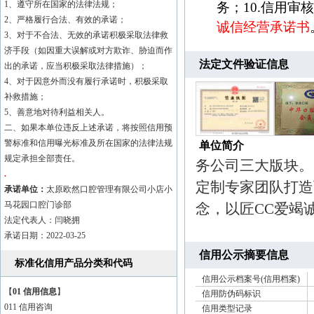
1、遵守所在国家的法律法规；
务；10.信用审
2、严格履行合法、有效的承诺；
诚信经营承诺书
3、对于不合法、无效的承诺积极采取法律救
济手段（如因重大误解或对方欺诈、胁迫而作
法定文件验证信息
出的承诺，应当积极采取法律措施）；
4、对于因意外而没有履行承诺时，积极采取
太原市欧然口
补救措施；
年，是一家以口腔
5、善意地对待利益相关人。
齐全的综合性医疗
二、如果本单位违反上述承诺，将按照信用预
警标准和信用曝光标准及所在国家的法律法规
单位简介
务公司三大版块。
规定承担全部责任。
定制专家团队打造
.
承诺单位：
太原欧然口腔管理有限公司小店小
念，以匠CC爱竭
马花园口腔门诊部
公司成立以来
法定代表人：闫晓拥
的大爱竭诚帮助患
承诺日期：2022-03-25
信用公示摘要信息
一颗璀璨的明珠。
标准化信用产品分类和代码
信用公示档案号(信用档案)
【
01 信用信息
】
太原市欧然口
信用防伪码标识
011 信用咨询
信用类型记录