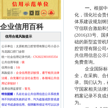
一、
根据中
化，强化社会责
体系建设规划纲要(
企业信用百科
守信联合激励和
(2016)33
信用合规风险提示
础的新型监管机
公示单位：太原欧然口腔管理有限公司小店小
腔管理有限公司
马花园口腔门诊部
共信用信息公示
统一社会信用记录代码：
CN20223931935354
免费查询。
公共信用等级：
级
信用分值：
1分
企业国际标准
风险提示：
企业信用意识较强，遵守相关法律
全，在采购、合
法规，自觉履行企业社会责任，各领域公共信
录。我们认为，
用记录较好！
守国家相关法律
首席信用监督官：
暂无
特别提醒：
凡在社会公共信用信息公示系统查
档案记录不良或
询不到的或失效的证书，均为盗版或防冒或虚
为。
假证书或虚假信用。假牌匾和假证书可以以涉