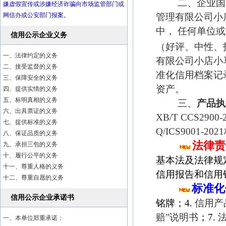
二、企业国际
嫌虚假宣传或涉嫌经济诈骗向市场监管部门或
网信办或公安部门报案。
管理有限公司小
中， 任何单位
信用公示企业义务
（好评、中性、
一、法律约定的义务
有限公司小店小
二、接受监督的义务
准化信用档案记
三、保障安全的义务
资产。
四、提供实情的义务
五、标明真相的义务
三、
产品执
六、出具票证的义务
XB/T CCS2900-20
七、提供标准的义务
Q/ICS9001-20
八、保证品质的义务
法律责
九、承担三包的义务
十、履行公平的义务
基本法及法律规
十一、尊重人格的义务
信用报告和信用
十二、尊重自愿的义务
标准化
信用公示企业承诺书
铭牌；4.
信用产
赔”说明书
；7.
一、本单位郑重承诺：