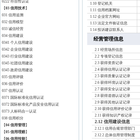
0222 符合性认证
1.10 登记机关
【
03 信用技术
】
1.11 信用档案网址
031 信用追溯
1.12 企业官方网站
032 信用模型
1.13 法定文件验证信息
033 诚信经营
1.14 投诉建议联系人
034 信用建设
经营管理信息
0341 个人信用建设
0342 企业信用建设
2.1 经营场所信息
0343 行业信用建设
2.2 专项登记信息
2.3 获得资质记录
0345 社团信用建设
2.4 获得信用认证记录
0345 政府信用建设
2.5 获得质量认证记录
035 信用评级
2.6 获得环境认证记录
036 信用评价
2.7 获得安全认证记录
037 信用认证
2.8 获得道德认证记录
0371 国际标准化信用认证
2.9 获得其他认证记录
0372 国际标准化产品安全信用认证
2.10 获得信用评价记录
0373 人标码合一认证
2.11 获得知识产权记录
038 信用积分
2.12 信用建设信息
【
04 信用管理
】
2.12.1 信用合规管理部门
【
05 信用理赔
】
2.12.2 总体信用管理制度
【
06 信用技能
】