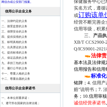
保健服务中心已
网信办或公安部门报案。
实名方式，遵循
信用公示企业义务
订购该单
或
一、法律约定的义务
经营不断完善企
二、接受监督的义务
信用等级，积累
三、保障安全的义务
三、
产品执
四、提供实情的义务
XB/T CCS2900-20
五、标明真相的义务
六、出具票证的义务
Q/ICS9001-20
七、提供标准的义务
法律责
八、保证品质的义务
基本法及法律规
九、承担三包的义务
十、履行公平的义务
信用报告和信用
十一、尊重人格的义务
标准化
十二、尊重自愿的义务
铭牌；4.
信用产
信用公示企业承诺书
赔”说明书
；7.
务；10.信用审
一、本单位郑重承诺：
诚信经营承诺书
1、遵守所在国家的法律法规；