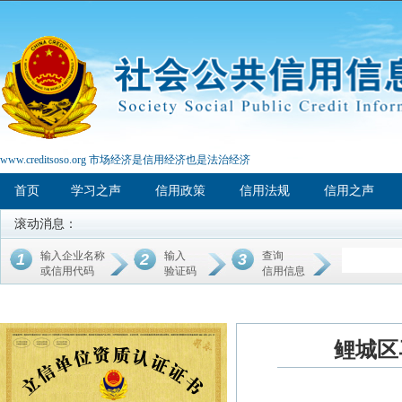
www.creditsoso.org 市场经济是信用经济也是法治经济
首页
学习之声
信用政策
信用法规
信用之声
滚动消息：
输入企业名称
输入
查询
1
2
3
或信用代码
验证码
信用信息
鲤城区