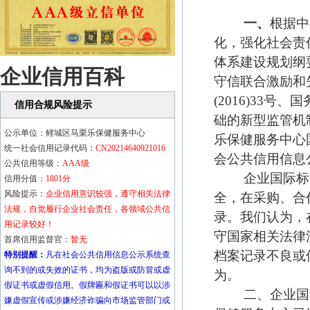
一、
根据中
化，强化社会责
体系建设规划纲要(
企业信用百科
守信联合激励和
(2016)33
信用合规风险提示
础的新型监管机
公示单位：鲤城区马栗乐保健服务中心
乐保健服务中心
统一社会信用记录代码：
CN20214640921016
会公共信用信息
公共信用等级：
AAA
级
企业国际标准
信用分值：
1801分
风险提示：
企业信用意识较强，遵守相关法律
全，在采购、合
法规，自觉履行企业社会责任，各领域公共信
录。我们认为，
用记录较好！
守国家相关法律
首席信用监督官：
暂无
档案记录不良或
特别提醒：
凡在社会公共信用信息公示系统查
询不到的或失效的证书，均为盗版或防冒或虚
为。
假证书或虚假信用。假牌匾和假证书可以以涉
二、企业国际
嫌虚假宣传或涉嫌经济诈骗向市场监管部门或