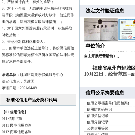
2、严格履行合法、有效的承诺；
3、对于不合法、无效的承诺积极采取法律救
法定文件验证信息
济手段（如因重大误解或对方欺诈、胁迫而作
出的承诺，应当积极采取法律措施）；
4、对于因意外而没有履行承诺时，积极采取
补救措施；
福建省泉州市鲤城区
5、善意地对待利益相关人。
10月22日，经营范围
一般
单位简介
二、如果本单位违反上述承诺，将按照信用预
）。
自主开展经营活动
警标准和信用曝光标准及所在国家的法律法规
规定承担全部责任。
福建省泉州市鲤城区
10月22日，经营范围
.
一般
）。
承诺单位：
鲤城区马栗乐保健服务中心
自主开展经营活动
法定代表人：吴建国
承诺日期：2021-04-09
信用公示摘要信息
标准化信用产品分类和代码
信用公示档案号(信用档案)
信用防伪码标识
【
01 信用信息
】
信用类型记录
011 信用咨询
信用分值记录
0111 民事信用咨询
公共信用等级
0112 商事信用咨询
慈善捐助信息