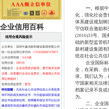
一、
根据中
化，强化社会责
体系建设规划纲要(
企业信用百科
守信联合激励和
(2016)33
信用合规风险提示
础的新型监管机
公示单位：深圳中鑫润新村建设集团有限公司
新村建设集团有
统一社会信用记录代码：
CN20208487470871
统在社会公共信
公共信用等级：
AAA
级
企业国际标准
信用分值：
1801分
风险提示：
企业信用意识较强，遵守相关法律
全，在采购、合
法规，自觉履行企业社会责任，各领域公共信
录。我们认为，
用记录较好！
守国家相关法律
首席信用监督官：
暂无
档案记录不良或
特别提醒：
凡在社会公共信用信息公示系统查
询不到的或失效的证书，均为盗版或防冒或虚
为。
假证书或虚假信用。假牌匾和假证书可以以涉
二、企业国际
嫌虚假宣传或涉嫌经济诈骗向市场监管部门或