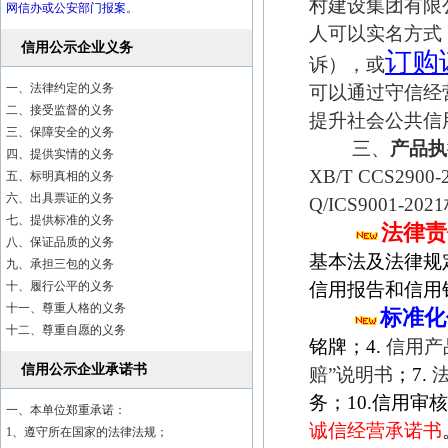
村建设集团有限
网信办或公安部门报案。
人可以实名方式
信用公示企业义务
订购
诉），或
一、法律约定的义务
可以通过守信经
二、接受监督的义务
提升社会公共信
三、保障安全的义务
三、
产品执
四、提供实情的义务
XB/T CCS2900-20
五、标明真相的义务
六、出具票证的义务
Q/ICS9001-20
七、提供标准的义务
法律责
八、保证品质的义务
基本法及法律规
九、承担三包的义务
十、履行公平的义务
信用报告和信用
十一、尊重人格的义务
标准化
十二、尊重自愿的义务
铭牌；4.
信用产
信用公示企业承诺书
赔”说明书
；7.
务；10.信用审
一、本单位郑重承诺：
诚信经营承诺书
1、遵守所在国家的法律法规；