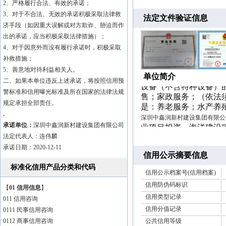
2、严格履行合法、有效的承诺；
3、对于不合法、无效的承诺积极采取法律救
法定文件验证信息
济手段（如因重大误解或对方欺诈、胁迫而作
深圳中鑫润新村建设集团有限公司
业项目投资、海洋建设
出的承诺，应当积极采取法律措施）；
地上从事房地产开发经
4、对于因意外而没有履行承诺时，积极采取
程、建筑装饰工程的设
补救措施；
产品、化工产品（不含
5、善意地对待利益相关人。
单位简介
设备（不含特种设备）
二、如果本单位违反上述承诺，将按照信用预
售；家政服务；（依法
警标准和信用曝光标准及所在国家的法律法规
是：养老服务；水产养
规定承担全部责任。
深圳中鑫润新村建设集团有限公司
.
业项目投资、海洋建设
承诺单位：
深圳中鑫润新村建设集团有限公司
地上从事房地产开发经
法定代表人：连伟麟
程、建筑装饰工程的设
承诺日期：2020-12-11
产品、化工产品（不含
信用公示摘要信息
设备（不含特种设备）
标准化信用产品分类和代码
售；家政服务；（依法
信用公示档案号(信用档案)
是：养老服务；水产养
信用防伪码标识
【
01 信用信息
】
信用类型记录
011 信用咨询
信用分值记录
0111 民事信用咨询
0112 商事信用咨询
公共信用等级