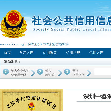
www.creditsoso.org 市场经济是信用经济也是法治经济
首页
学习之声
信用政策
信用法规
信用之声
滚动消息：
输入企业名称
输入
查询
1
2
3
或信用代码
验证码
信用信息
深圳中鑫