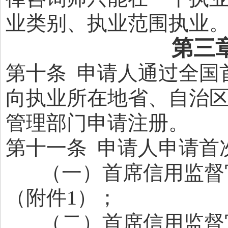
业类别、执业范围执业
第三
第十条 申请人通过全国
向执业所在地省、自治
管理部门申请注册。
第十一条 申请人申请首
（一）首席信用监督官
（附件1）；
（二）首席信用监督官