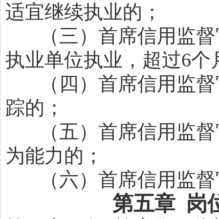
适宜继续执业的；
（三）首席信用监督官
执业单位执业，超过6个
（四）首席信用监督官
踪的；
（五）首席信用监督官
为能力的；
（六）首席信用监督官
第五章 岗