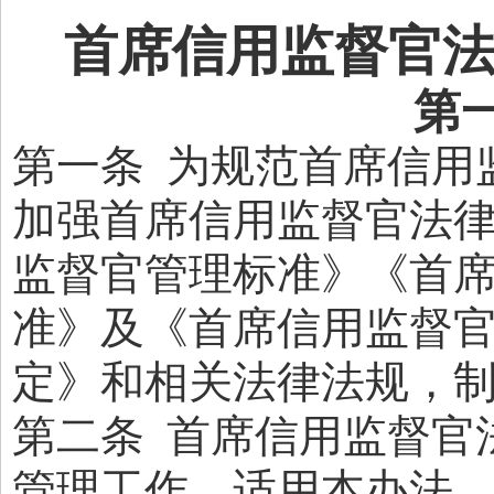
首席信用监督官
第一
第一条 为规范首席信用
加强首席信用监督官法
监督官管理标准》《首
准》及《首席信用监督
定》和相关法律法规，
第二条 首席信用监督官
管理工作，适用本办法