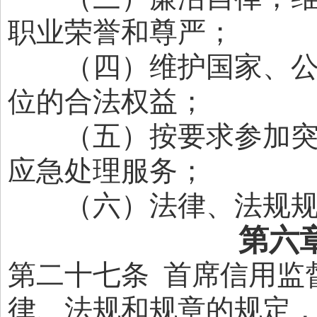
职业荣誉和尊严；
（四）维护国家、公众
位的合法权益；
（五）按要求参加突发
应急处理服务；
（六）法律、法规规
第六
第二十七条 首席信用监
律、法规和规章的规定