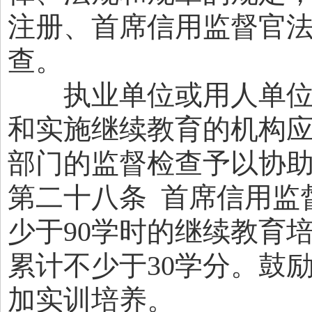
注册、首席信用监督官
查。
执业单位或用人单位、
和实施继续教育的机构
部门的监督检查予以协
第二十八条 首席信用监
少于90学时的继续教育
累计不少于30学分。鼓
加实训培养。