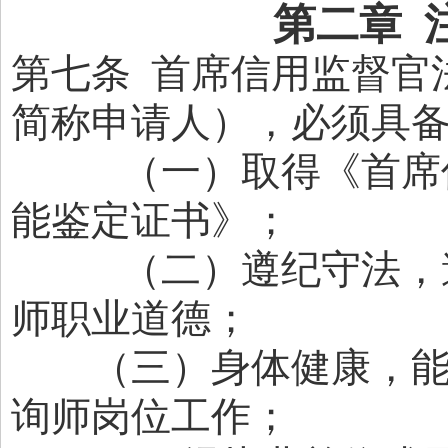
第二章 
第七条 首席信用监督官
简称申请人），必须具
（一）取得《首席信
能鉴定证书》；
（二）遵纪守法，遵
师职业道德；
（三）身体健康，能坚
询师岗位工作；