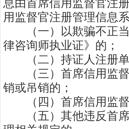
息由首席信用监督官注
用监督官注册管理信息
（一）以欺骗不正当手
律咨询师执业证》的；
（二）持证人注册单位
（三）首席信用监督官
销或吊销的；
（四）首席信用监督官
（五）其他违反首席信