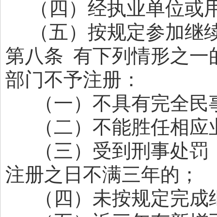
（四）经执业单位或用
（五）按规定参加继续
第八条 有下列情形之一
部门不予注册：
（一）不具有完全民
（二）不能胜任相应
（三）受到刑事处罚，
注册之日不满三年的；
（四）未按规定完成继