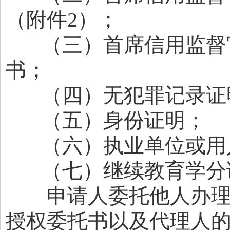
（附件2）；
（三）首席信用监督官
书；
（四）无犯罪记录证
（五）身份证明；
（六）执业单位或用人
（七）继续教育学分
申请人委托他人办理注
授权委托书以及代理人