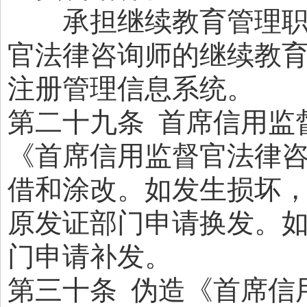
承担继续教育管理职责
官法律咨询师的继续教
注册管理信息系统。
第二十九条 首席信用监
《首席信用监督官法律
借和涂改。如发生损坏
原发证部门申请换发。
门申请补发。
第三十条 伪造《首席信