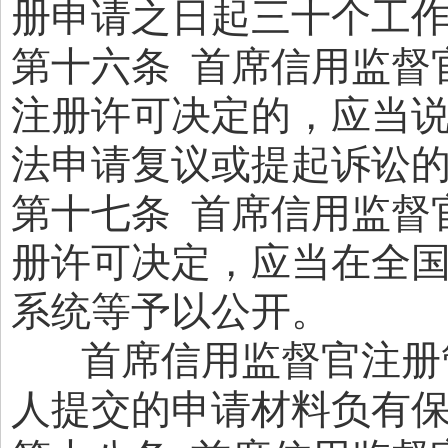
册申请之日起三十个工
第十六条 首席信用监督
注册许可决定的，应当
法申请复议或提起诉讼
第十七条 首席信用监督
册许可决定，应当在全
系统等予以公开。
首席信用监督官注册管
人提交的申请材料负有