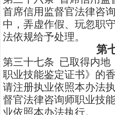
首席信用监督官法律咨
中，弄虚作假、玩忽职
法依规给予处理。
第七
第三十七条 已取得内地
职业技能鉴定证书》的
请注册执业依照本办法
督官法律咨询师职业技
业依照本办法执行。