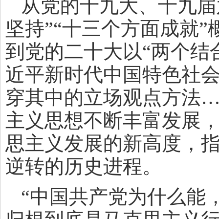
从党的十九大、十九届
坚持”“十三个方面成就
到党的二十大以“两个结
近平新时代中国特色社
穿其中的立场观点方法
主义思想不断丰富发展
思主义发展的新高度，
逆转的历史进程。
“中国共产党为什么能