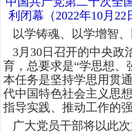
中国共产党第二十次全
利闭幕（2022年10月
以学铸魂、以学增智、
3月30日召开的中央
育，总要求是“学思想、
本任务是坚持学思用贯
代中国特色社会主义思
指导实践、推动工作的
广大党员干部将以此次