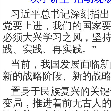
习近平总书记深刻指出
党要上进，我们的国家
必须大兴学习之风，坚
践、实践、再实践。”
当前，我国发展面临新
新的战略阶段、新的战
置身于民族复兴的关键
变局，推进着前无古人