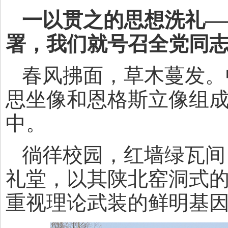
一以贯之的思想洗礼—
署，我们就号召全党同志
春风拂面，草木蔓发。
思坐像和恩格斯立像组
中。
徜徉校园，红墙绿瓦间
礼堂，以其陕北窑洞式
重视理论武装的鲜明基