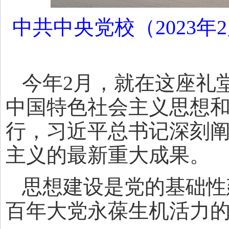
中共中央党校（2023年
今年2月，就在这座礼
中国特色社会主义思想和
行，习近平总书记深刻
主义的最新重大成果。
思想建设是党的基础性
百年大党永葆生机活力