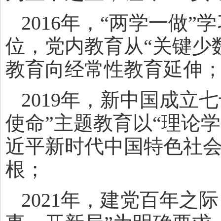
2016年，“两学一做
位，党内教育从“关键少
教育向经常性教育延伸
2019年，新中国成立
使命”主题教育以“理论
近平新时代中国特色社
根；
2021年，建党百年之