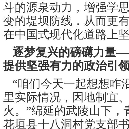
斗的源泉动力，增强学
变的堤坝防线，从而更
在中国式现代化道路上
逐梦复兴的磅礴力量—
提供坚强有力的政治引领
“咱们今天一起想想咋
里实际情况，因地制宜
火。”绵延的武陵山下，
花垣县十八洞村党支部