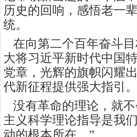
历史的回响，感悟老一
统。
在向第二个百年奋斗目
大将习近平新时代中国
党章，光辉的旗帜闪耀
代新征程提供强大指引
没有革命的理论，就不
主义科学理论指导是我
动的根本所在。”