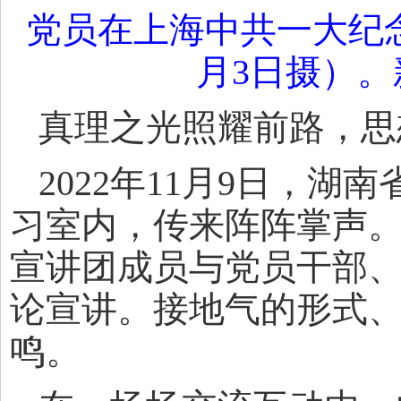
党员在上海中共一大纪念
月3日摄）。
真理之光照耀前路，思
2022年11月9日，
习室内，传来阵阵掌声
宣讲团成员与党员干部
论宣讲。接地气的形式
鸣。