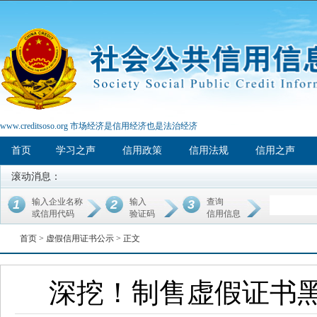
www.creditsoso.org 市场经济是信用经济也是法治经济
首页
学习之声
信用政策
信用法规
信用之声
滚动消息：
输入企业名称
输入
查询
1
2
3
或信用代码
验证码
信用信息
首页 >
虚假信用证书公示
> 正文
深挖！制售虚假证书黑