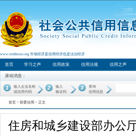
www.creditsoso.org 市场经济是信用经济也是法治经济
首页
学习之声
信用政策
信用法规
信用之声
滚动消息：
输入企业名称
输入
查询
1
2
3
或信用代码
验证码
信用信息
首页 >
部委信用
> 正文
住房和城乡建设部办公厅