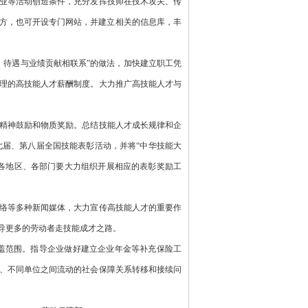
业等活动创造条件，充分发挥技师在技术攻关、传
件的地方，也可开设专门网站，并建立相关的信息库，丰
，待遇与业绩贡献相联系”的做法，加快建立职工凭
理的高技能人才薪酬制度。大力推广高技能人才与
精神鼓励和物质奖励。总结技能人才成长规律和企
织第七届、第八届全国技能表彰活动，并将“中华技能大
。各地区、各部门要大力组织开展相应的表彰奖励工
络等多种新闻媒体，大力宣传高技能人才的重要作
导更多的劳动者走技能成才之路。
盖范围。指导企业做好建立企业年金等补充保险工
、不同单位之间流动的社会保障关系转移和接续问