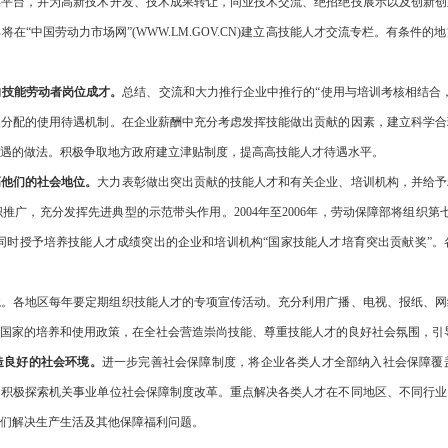
供平台，并为高新技术开发、技术成果转让，同业技术交流、绝招绝技展示以及创新创
将在“中国劳动力市场网”
(WWW.LM.GOV.CN)建立高技能人才交流专栏。有条
的技能劳动者岗位成才。
总结、交流和大力推行企业中推行的“使用与培训考核相结合
入分配的使用待遇机制。在企业薪酬中充分考虑发挥技能做出贡献的因素，建立科学合
遇的做法。积极争取地方政府建立津贴制度，提高高技能人才待遇水平。
高他们的社会地位。
大力表彰做出突出贡献的技能人才和有关企业、培训机构，并给予
织推广，充分发挥先进典型的示范带头作用。
2004年至2006年，劳动保障部将组
，同时授予培养技能人才成绩突出的企业和培训机构“国家技能人才培育突出贡献奖”
境。各地区每年要定期组织技能人才的专项宣传活动。充分利用广播、电视、报纸、网
国家的培养和使用政策，在全社会营造崇尚技能、尊重技能人才的良好社会氛围，引
造良好的社会环境。
进一步完善社会保障制度，将企业各类人才全部纳入社会保障覆
。积极探索机关事业单位社会保障制度改革。重点解决各类人才在不同地区、不同行业
们解决生产生活及其他保障福利问题。