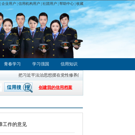
|
企业用户
|
信用机构用户
|
社团用户
|
帮助中心
| 收藏
青春学习
学习强国
信用知识
把习近平法治思想摆在党性修养的首位
全国统一大市场建设指
创建我的信用档案
障工作的意见