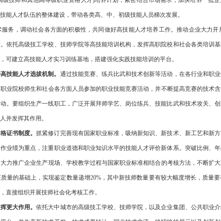
、高级技师和其他高等级职业资格人才)培养计划，紧密结合市场需求，加快培养一批
技能人才队伍的整体建设，带动各类高、中、初级技能人员梯次发展。
术服务，调动社会各方面的积极性，共同做好高技能人才培养工作。推动企业大力开
度。依托高级技工学校、技师学院等高技能培训机构，发挥高职院校和社会各类培训基
，可建立高技能人才实习训练基地，搭建强化实践技能培训的平台。
善高技能人才选拔机制。
通过技能竞赛、练兵比武和技术创新等活动，在各行业和职业
、职业院校师生和社会各方面人员参加的职业技能竞赛活动，并不断提高竞赛的技术含
活动。要组织生产一线职工，广泛开展拜师学艺、岗位练兵、技能比武和技术攻关、创
人并发挥其作用。
资格证书制度。
抓紧修订完善现有国家职业标准，吸纳新知识、新技术、新工艺和新方
工作业绩为重点，注重职业道德和职业知识水平的技能人才评价新体系。突破比例、年
，大力推广企业生产现场、学校教学过程与国家职业标准相结合的考核方法，不断扩大
质量的基础上，实现鉴定数量递增20%，其中新技师数量要有较大幅度增长，质量要有
，直接组织开展技师社会化考核工作。
发挥更大作用。
依托大中城市的高级技工学校、技师学院，以及企业集团、公共职业介